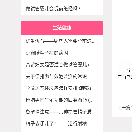
做试管婴儿会提前绝经吗?
生殖健康
优生优育——哪些人需要孕前遗传咨询？ (转载)
少弱畸精子症的病因
高龄妇女是否适合做试管婴儿 (转载)
当
关于促排卵与卵泡监测的常识
于自己
孕前居室环境应怎样安排 (转载)
影响男性生殖功能的四类西药 (转载)
上一篇
备孕请注意——几种损害精子质量的中药 (转载)
精子去哪儿了？——逆行射精