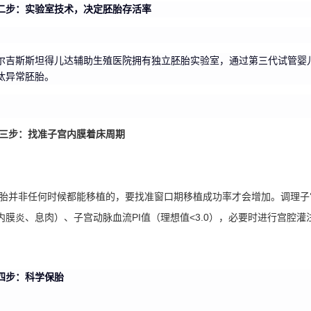
二步：实验室技术，决定胚胎存活率
尔吉斯斯坦得儿达辅助生殖医院拥有独立胚胎实验室，通过第三代试管婴儿（
汰异常胚胎。
三步：找准子宫内膜着床周期
胎并非任何时候都能移植的，要找准窗口期移植成功率才会增加。调理子
内膜炎、息肉）、子宫动脉血流
PI值
（理想值<3.0），必要时进行宫腔灌
四步：科学保胎