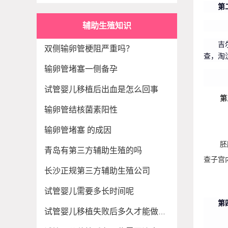
第
辅助生殖知识
吉
双侧输卵管梗阻严重吗？
查，淘
输卵管堵塞一侧备孕
试管婴儿移植后出血是怎么回事
第
输卵管结核菌素阳性
输卵管堵塞 的成因
胚
青岛有第三方辅助生殖的吗
查子宫
长沙正规第三方辅助生殖公司
试管婴儿需要多长时间呢
第
试管婴儿移植失败后多久才能做第二次