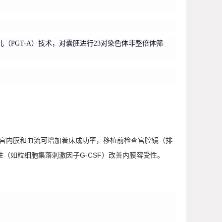
PGT-A）技术，对囊胚进行23对染色体非整倍体筛
宫内膜和血流可增加着床成功率，移植前检查宫腔镜（排
注（如粒细胞集落刺激因子G-CSF）改善内膜容受性。