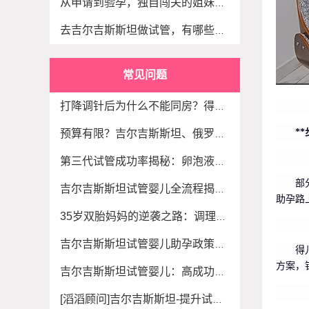
从申请到验孕，独自闯关的姐妹赴吉做试管究竟
去吉尔吉斯斯坦做试管，有哪些东西是医生不会
常见问题
打降调针后为什么不能同房？得儿达生殖专家：
*
预算有限？吉尔吉斯斯坦、俄罗斯、伊朗等海外
第三代试管成功率揭秘：卵泡液里的生育密码，
部
吉尔吉斯斯坦试管婴儿全流程揭秘：一步步带你
助孕路
35岁双胎妈妈的逆袭之路：调理+科学3代试管让梦
吉尔吉斯斯坦试管婴儿助孕政策深度解读：优势
得
方案，
吉尔吉斯斯坦试管婴儿：高成功率与亲民价格的
[滔滔顾问]吉尔吉斯斯坦-提升试管成功率的三大