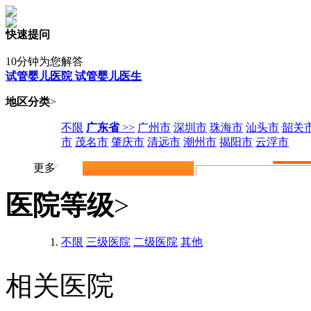
快速提问
10分钟为您解答
试管婴儿医院
试管婴儿医生
地区分类
>
不限
广东省
>>
广州市
深圳市
珠海市
汕头市
韶关
市
茂名市
肇庆市
清远市
潮州市
揭阳市
云浮市
更多
医院等级
>
不限
三级医院
二级医院
其他
相关医院