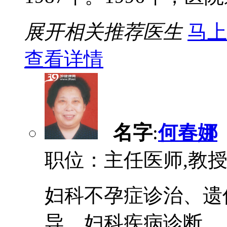
展开相关推荐医生
马上
查看详情
名字
:
何春娜
职位：主任医师,教
妇科不孕症诊治、遗
导。妇科疾病诊断...